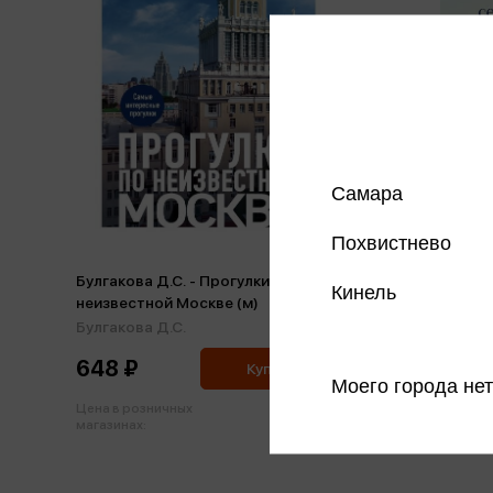
Самара
Похвистнево
Булгакова Д.С. - Прогулки по
Булгаков
Кинель
неизвестной Москве (м)
чувствов
Булгакова Д.С.
Булгаков
648 ₽
583 ₽
Купить
Моего города нет
Цена в розничных
Цена в р
682 ₽
магазинах:
магазинах