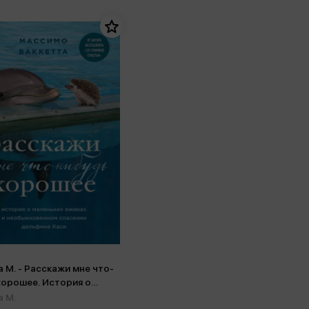
 М. - Расскажи мне что-
хорошее. История о
их ежиках и
а М.