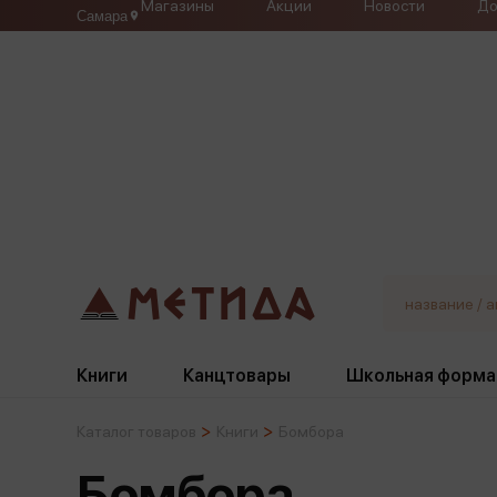
Магазины
Акции
Новости
До
Самара
Книги
Канцтовары
Школьная форма
Каталог товаров
Книги
Бомбора
Жанры
Подбор
Бумажная продукция
Галстуки, банты
Бомбора
Глобусы
Для девочек