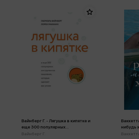
Вайнберг Г. - Лягушка в кипятке и
Ваккетта
еще 300 популярных
нибудь 
инструментов мышления, которые
маленьк
Вайнберг Г.
Ваккетт