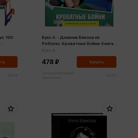
х. 100
Букс А. - Дневник Бекона из
Роблокс. Кроватные бойни. Книга
ждый
2
Букс А.
478 ₽
ить
Купить
Цена в розничных
835 ₽
503 ₽
магазинах: