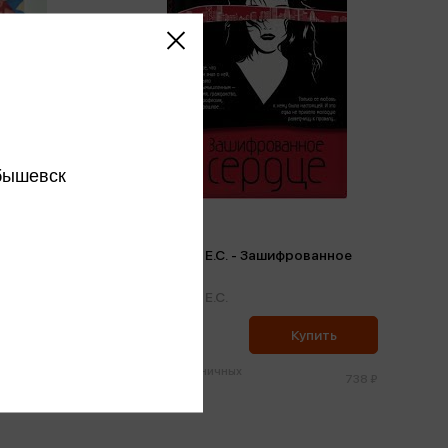
бышевск
Книга для
Вавилова Е.С. - Зашифрованное
сердце
Вавилова Е.С.
701 ₽
ить
Купить
Цена в розничных
945 ₽
738 ₽
магазинах: