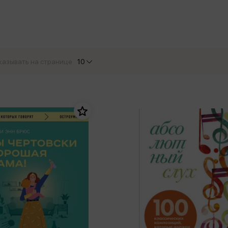
еры
Эксмо
Игрушки для малышей
Питер
рма
Мальчики
ое
АСТ
ые изделия
Настольные и развивающие игры
Азбука
Спорт и активный отдых
казывать на странице
10
Росмэн
Творчество
кальное
дложение от
иды