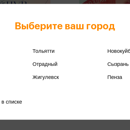
Выберите ваш город
Тольятти
Новокуй
Отрадный
Сызрань
а Ю.Л. - Разреши себе
Буш З. - Создан для меня. 
Жигулевск
Пенза
ать все. Воркбук (м)
отцов
а Ю.Л.
Буш З.
898 ₽
Купить
Куп
 в списке
озничных
Цена в розничных
614 ₽
:
магазинах: