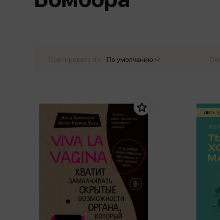
Дом. Быт. Досуг. Эзотеризм
Бестселл
Калькуляторы
Для мальчиков
Литература для детей
Новинки
Канцтовары прочие
Спортивная фо
Популярная психология
Популярн
Обложки, архивы
Чулочно-носочн
Религия
Офисные принадлежности
Сортировать по:
По умолчанию
По
Техника. Медицина
Папки
Учебная литература
Пишущие принадлежности
Художественная литература
Сумки, рюкзаки, портфели, пеналы
Уни
Экономика. Право
Счетный материал
пре
Творчество, хобби
Мет
Чертежные принадлежности