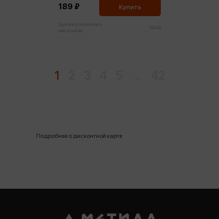
189 ₽
Купить
Цена в розничных
199 ₽
магазинах:
1
2
3
4
5
...
42
Подробнее о дисконтной карте