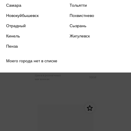
Самара
Тольятти
Новокуйбышевск
Похвистнево
Отрадный
Сызрань
Кинель
Жигулевск
Пенза
Бейдж вертикальный на ленте с
рулеткой
Моего города нет в списке
100 ₽
Купить
Цена в розничных
100 ₽
магазинах: