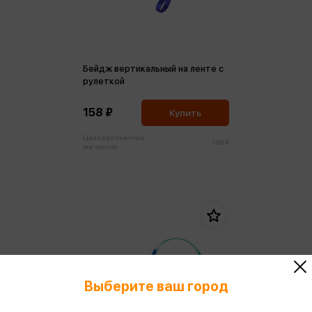
Бейдж вертикальный на ленте с
рулеткой
158 ₽
Купить
Цена в розничных
166 ₽
магазинах:
Выберите ваш город