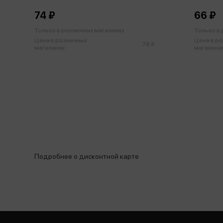
CoverPrо ассорти
74 ₽
66 ₽
Только в розничных магазинах
Только в
Цена в розничных
Цена в р
78 ₽
магазинах:
магазинах
Подробнее о дисконтной карте