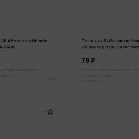
А5 48л клетка Unicolor
Тетрадь А5 48л клетка Кл
IX-PACK
CoverPrо glossy с пластик
обложкой
78 ₽
 розничных магазинах
Только в розничных магазинах
озничных
Цена в розничных
69 ₽
:
магазинах: