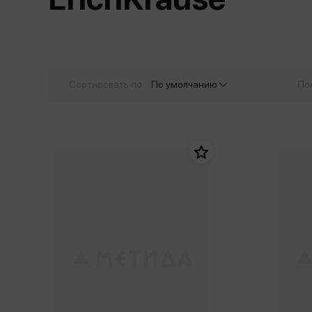
Дом. Быт. Досуг. Эзотеризм
Бестселл
Калькуляторы
Для мальчиков
Литература для детей
Новинки
Канцтовары прочие
Спортивная фо
Популярная психология
Популярн
Обложки, архивы
Чулочно-носочн
Религия
Офисные принадлежности
Сортировать по:
По умолчанию
По
Техника. Медицина
Папки
Учебная литература
Пишущие принадлежности
Художественная литература
Сумки, рюкзаки, портфели, пеналы
Уни
Экономика. Право
Счетный материал
пре
Творчество, хобби
Мет
Чертежные принадлежности