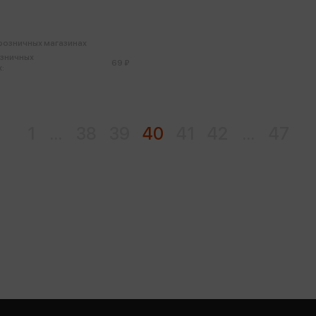
 розничных магазинах
озничных
69 ₽
:
1
...
38
39
40
41
42
...
47