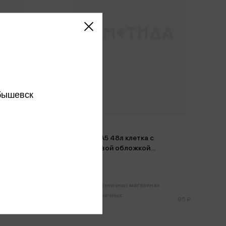
бышевск
Тетрадь А5 48л клетка с
пластиковой обложкой
о
CoverProBook Reef, коралловый
90 ₽
Только в розничных магазинах
Цена в розничных
95 ₽
95 ₽
магазинах: