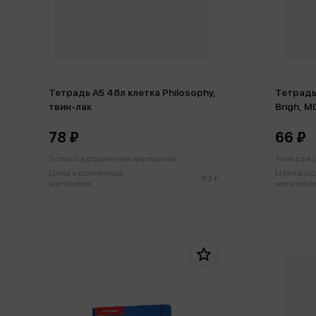
Тетрадь А5 48л клетка Philosophy,
Тетрадь 
твин-лак
Brigh, M
78 ₽
66 ₽
Только в розничных магазинах
Только в
Цена в розничных
Цена в р
82 ₽
магазинах:
магазинах