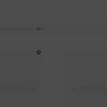
еры
Эксмо
Игрушки для малышей
Питер
рма
Мальчики
ое
АСТ
ые изделия
Настольные и развивающие игры
Азбука
Спорт и активный отдых
казывать на странице
10
Росмэн
Творчество
кальное
дложение от
иды