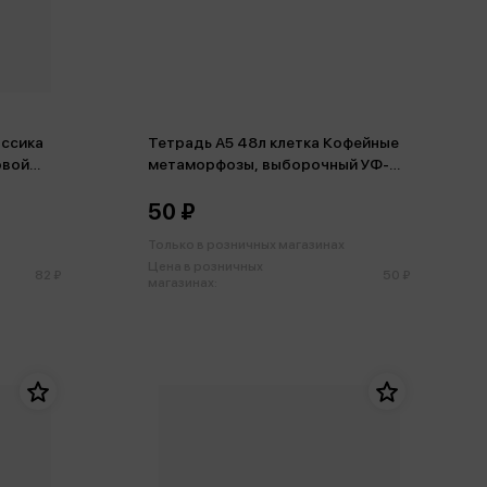
ассика
Тетрадь А5 48л клетка Кофейные
овой
метаморфозы, выборочный УФ-
лак
50 ₽
Только в розничных магазинах
Цена в розничных
82 ₽
50 ₽
магазинах: