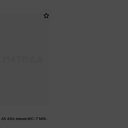
 А5 48л линия MC-7 MIX-