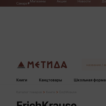
Магазины
Акции
Новости
До
Самара
Книги
Канцтовары
Школьная форма
Каталог товаров
Книги
ErichKrause
Жанры
Подбор
Бумажная продукция
Галстуки, банты
ErichKrause
Глобусы
Для девочек