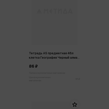
Тетрадь А5 предметная 48л
клетка География Черный алмаз,
пластиковая обложка
86 ₽
Только в розничных магазинах
Цена в розничных
91 ₽
магазинах: