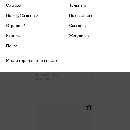
Самара
Тольятти
Новокуйбышевск
Похвистнево
Отрадный
Сызрань
Кинель
Жигулевск
Пенза
Тетрадь А5 предметная 48л
клетка Биология Черный алмаз,
пластиковая обложка
Моего города нет в списке
86 ₽
Только в розничных магазинах
Цена в розничных
91 ₽
магазинах: