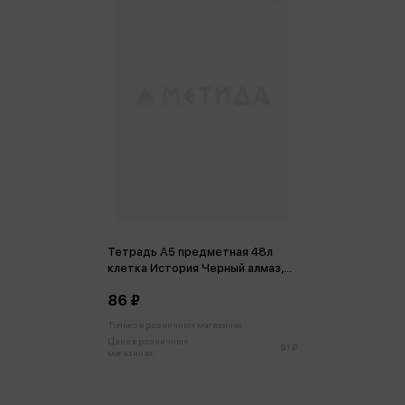
Тетрадь А5 предметная 48л
клетка История Черный алмаз,
пластиковая обложка
86 ₽
Только в розничных магазинах
Цена в розничных
91 ₽
магазинах: