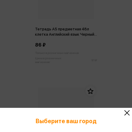
Тетрадь А5 предметная 48л
клетка Английский язык Черный
алмаз, пластиковая обложка
86 ₽
Только в розничных магазинах
Цена в розничных
91 ₽
магазинах:
Выберите ваш город