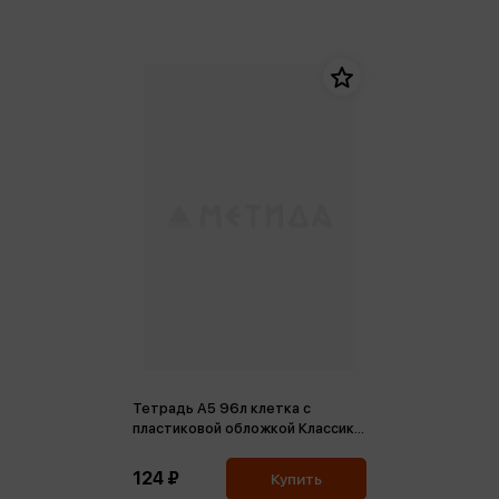
Тетрадь А5 96л клетка с
пластиковой обложкой Классика
CoverPrо fizzy
124 ₽
Купить