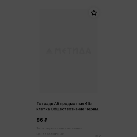
Тетрадь А5 предметная 48л
клетка Обществознание Черный
алмаз, пластиковая обложка
86 ₽
Только в розничных магазинах
Цена в розничных
91 ₽