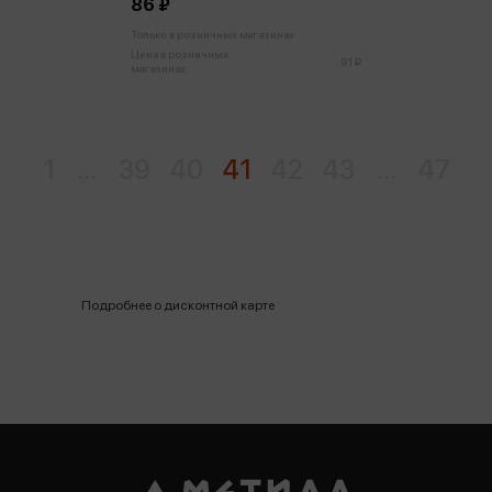
86 ₽
Только в розничных магазинах
Цена в розничных
91 ₽
магазинах:
1
...
39
40
41
42
43
...
47
Подробнее о дисконтной карте