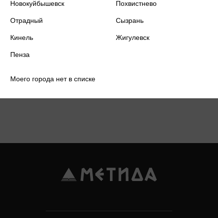
Новокуйбышевск
Похвистнево
Отрадный
Сызрань
1
2
3
4
Кинель
Жигулевск
Пенза
Моего города нет в списке
Подробнее о дисконтной карте