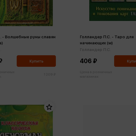
И. - Волшебные руны славян
Голландер П.С. - Таро для
а)
начинающих (м)
.
Голландер П.С.
₽
406 ₽
Купить
Куп
озничных
Цена в розничных
1 209 ₽
:
магазинах: