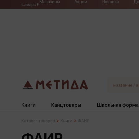
Магазины
Акции
Новости
До
Самара
Книги
Канцтовары
Школьная форма
Каталог товаров
Книги
ФАИР
Жанры
Подбор
Бумажная продукция
Галстуки, банты
ФАИР
Глобусы
Для девочек