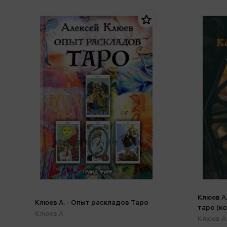
Клюев А
Клюев А. - Опыт раскладов Таро
таро (к
Клюев А.
Клюев А