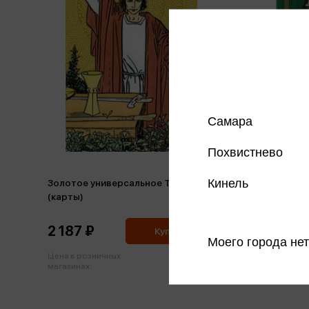
Самара
Похвистнево
Кинель
Золотое универсальное Таро
Классич
(карты)
(коробк
2 187 ₽
1 129 
Купить
Моего города нет
Цена в розничных
Цена в р
2 302 ₽
магазинах:
магазинах