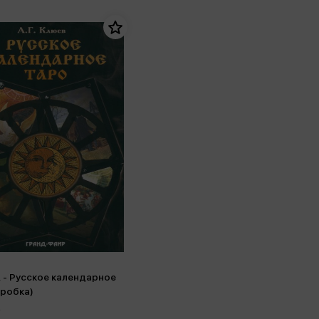
. - Русское календарное
оробка)
.