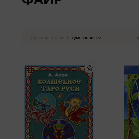
Дом. Быт. Досуг. Эзотеризм
Бестселл
Калькуляторы
Для мальчиков
Литература для детей
Новинки
Канцтовары прочие
Спортивная фо
Популярная психология
Популярн
Обложки, архивы
Чулочно-носочн
Религия
Офисные принадлежности
Сортировать по:
По умолчанию
По
Техника. Медицина
Папки
Учебная литература
Пишущие принадлежности
Художественная литература
Сумки, рюкзаки, портфели, пеналы
Уни
Экономика. Право
Счетный материал
пре
Творчество, хобби
Мет
Чертежные принадлежности