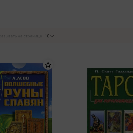
еры
Эксмо
Игрушки для малышей
Питер
рма
Мальчики
ое
АСТ
ые изделия
Настольные и развивающие игры
Азбука
Спорт и активный отдых
казывать на странице
10
Росмэн
Творчество
кальное
дложение от
иды