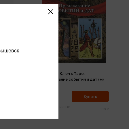
бышевск
ты с
Клюев А. - Ключ к Таро.
ое
Предсказание событий и дат (м)
Клюев А.
314 ₽
ить
Купить
Цена в розничных
758 ₽
330 ₽
магазинах: