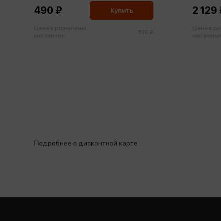
490 ₽
2 129
Купить
Цена в розничных
Цена в р
516 ₽
магазинах:
магазинах
Подробнее о дисконтной карте