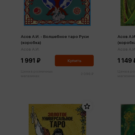
Асов А.И. - Волшебное таро Руси
Асов А.
(коробка)
(коробк
Асов А.И.
Асов А.И
1 991 ₽
1 149 
Купить
Цена в розничных
Цена в р
2 096 ₽
магазинах:
магазинах