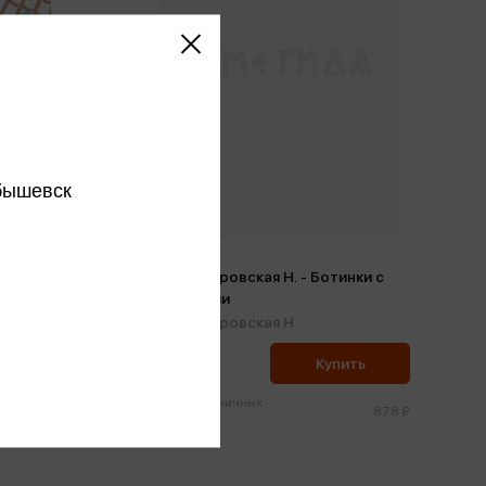
бышевск
овая
Александровская Н. - Ботинки с
бубенцами
Александровская Н.
834 ₽
ить
Купить
Цена в розничных
722 ₽
878 ₽
магазинах: