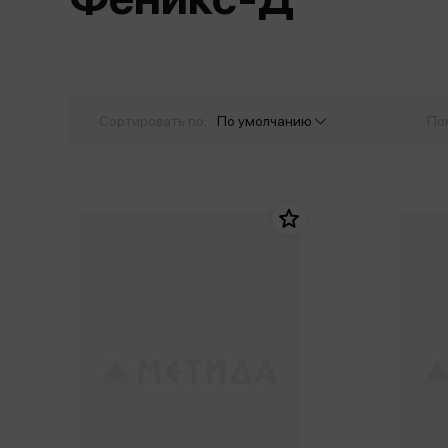
Дом. Быт. Досуг. Эзотеризм
Бестселл
Калькуляторы
Для мальчиков
Литература для детей
Новинки
Канцтовары прочие
Спортивная фо
Популярная психология
Популярн
Обложки, архивы
Чулочно-носочн
Религия
Офисные принадлежности
Сортировать по:
По умолчанию
По
Техника. Медицина
Папки
Учебная литература
Пишущие принадлежности
Художественная литература
Сумки, рюкзаки, портфели, пеналы
Уни
Экономика. Право
Счетный материал
пре
Творчество, хобби
Мет
Чертежные принадлежности