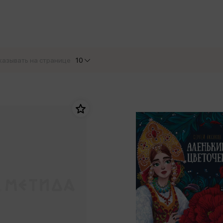
еры
Эксмо
Игрушки для малышей
Питер
рма
Мальчики
ое
АСТ
ые изделия
Настольные и развивающие игры
Азбука
Спорт и активный отдых
казывать на странице
10
Росмэн
Творчество
кальное
дложение от
иды