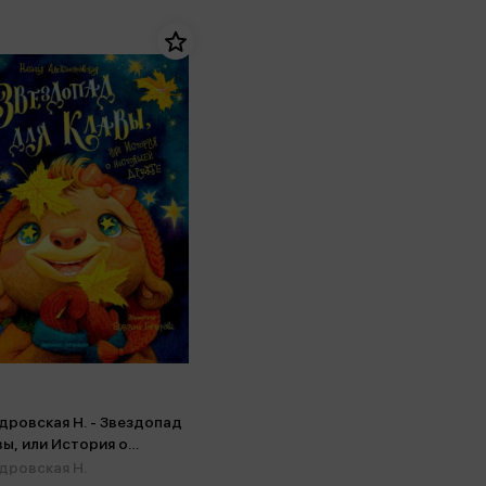
дровская Н. - Звездопад
вы, или История о
щей дружбе
дровская Н.