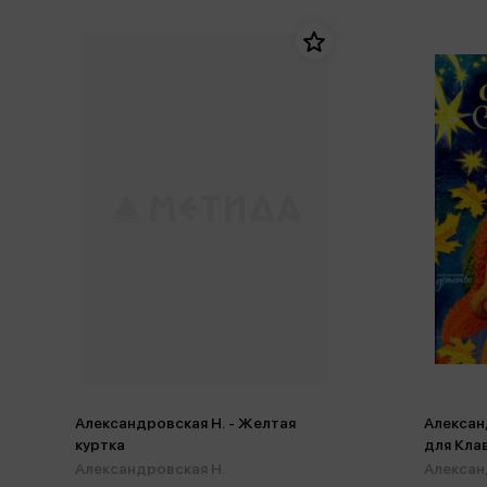
Александровская Н. - Желтая
Алексан
куртка
для Кла
настоя
Александровская Н.
Алексан