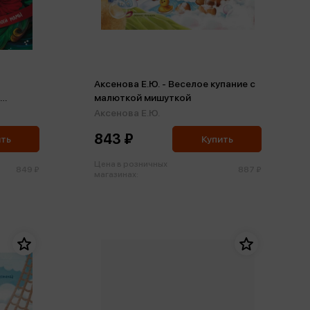
Аксенова Е.Ю. - Веселое купание с
малюткой мишуткой
Аксенова Е.Ю.
843 ₽
ить
Купить
Цена в розничных
849 ₽
887 ₽
магазинах: