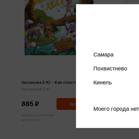
Самара
Похвистнево
Аксенов
Кинель
Аксенова Е.Ю. - Как спасти лес?
Сказки 
Аксенова Е.Ю.
Аксенов
885 ₽
332 ₽
Купить
Моего города нет
Цена в розничных
Цена в р
932 ₽
магазинах:
магазинах