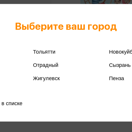
Выберите ваш город
Тольятти
Новокуй
Отрадный
Сызрань
а Е.Ю. - Огромное сердце.
Аксенова Е.Ю. - Элли Гром
Жигулевск
Пенза
о доброте и дружбе (м)
Рука
а Е.Ю.
Аксенова Е.Ю.
686 ₽
Купить
Куп
 в списке
озничных
Цена в розничных
349 ₽
:
магазинах: