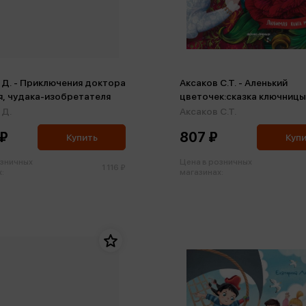
 Д. - Приключения доктора
Аксаков С.Т. - Аленький
, чудака-изобретателя
цветочек:сказка ключницы
Пелагеи
 Д.
Аксаков С.Т.
 ₽
807 ₽
Купить
Куп
озничных
Цена в розничных
1 116 ₽
:
магазинах: