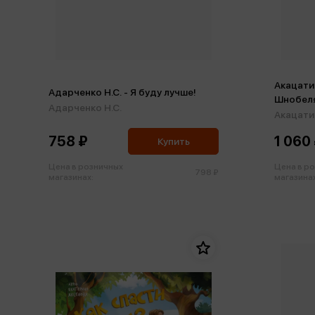
Акацати
Адарченко Н.С. - Я буду лучше!
Шнобеля
Адарченко Н.С.
Акацати
758 ₽
1 060
Купить
Цена в розничных
Цена в р
798 ₽
магазинах:
магазинах