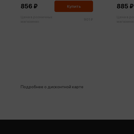
856 ₽
885 ₽
Купить
Цена в розничных
Цена в р
901 ₽
магазинах:
магазинах
Подробнее о дисконтной карте