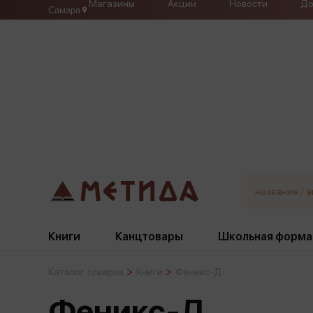
Магазины
Акции
Новости
До
Самара
Книги
Канцтовары
Школьная форма
Каталог товаров
Книги
Феникс-Д
Жанры
Подбор
Бумажная продукция
Галстуки, банты
Феникс-Д
Глобусы
Для девочек