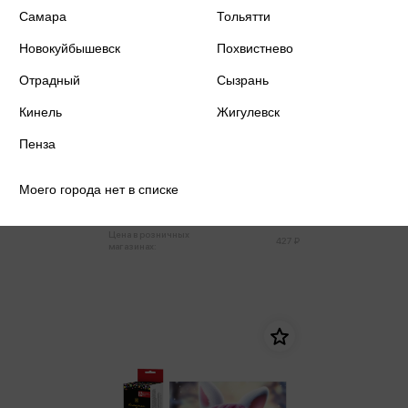
Самара
Тольятти
Новокуйбышевск
Похвистнево
Отрадный
Сызрань
Кинель
Жигулевск
Пенза
Алмазная мозаика 20*25
Девочка-единорог
Моего города нет в списке
406 ₽
Купить
Цена в розничных
427 ₽
магазинах: