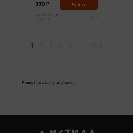
390 ₽
Купить
Цена в розничных
410 ₽
магазинах:
1
2
3
4
5
...
288
Подробнее о дисконтной карте