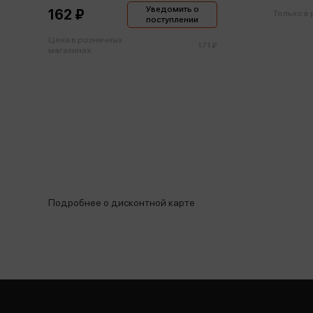
Уведомить о
162 ₽
Только в
поступлении
Цена в розничных
171 ₽
магазинах:
Подробнее о дисконтной карте