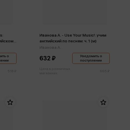
s:
Иванова А. - Use Your Music!: учим
лийском
английский по песням: ч. 1 (м)
Иванова А.
ить о
Уведомить о
632 ₽
лении
поступлении
Цена в розничных
518 ₽
665 ₽
магазинах: