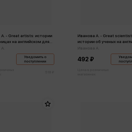
А. - Great artists: истории
Иванова А. - Great scientist
ницах на английском для
истории об ученых на анг
)
для детей (м)
 А.
Иванова А.
Уведомить о
Уведом
492 ₽
поступлении
поступ
озничных
Цена в розничных
518 ₽
:
магазинах: