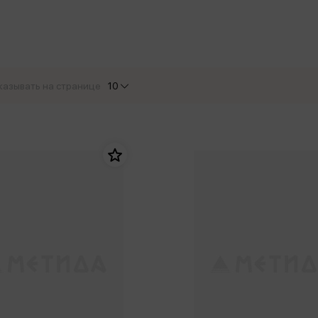
еры
Эксмо
Игрушки для малышей
Питер
рма
Мальчики
ое
АСТ
ые изделия
Настольные и развивающие игры
Азбука
Спорт и активный отдых
казывать на странице
10
Росмэн
Творчество
кальное
дложение от
иды