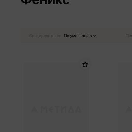
Дом. Быт. Досуг. Эзотеризм
Бестселл
Калькуляторы
Для мальчиков
Литература для детей
Новинки
Канцтовары прочие
Спортивная фо
Популярная психология
Популярн
Обложки, архивы
Чулочно-носочн
Религия
Офисные принадлежности
Сортировать по:
По умолчанию
По
Техника. Медицина
Папки
Учебная литература
Пишущие принадлежности
Художественная литература
Сумки, рюкзаки, портфели, пеналы
Уни
Экономика. Право
Счетный материал
пре
Творчество, хобби
Мет
Чертежные принадлежности