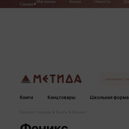
Магазины
Акции
Новости
До
Самара
Книги
Канцтовары
Школьная форма
Каталог товаров
Книги
Феникс
Жанры
Подбор
Бумажная продукция
Галстуки, банты
Феникс
Глобусы
Для девочек