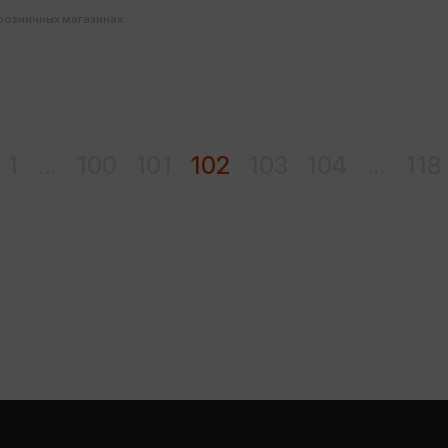
 розничных магазинах
1
...
100
101
102
103
104
...
118