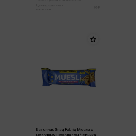
Цена в розничных
69 ₽
магазинах:
Батончик Snaq Fabriq Мюсли с
молочным шоколадом Черника