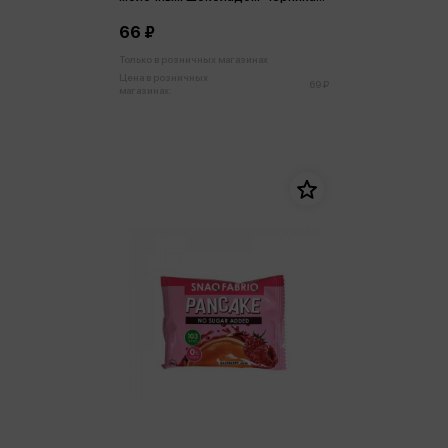
40г
66 ₽
Только в розничных магазинах
Цена в розничных
69 ₽
магазинах: