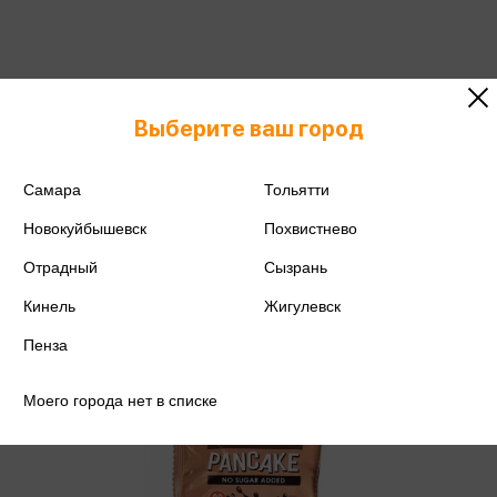
Панкейк Snaq Fabriq
Выберите ваш город
неглазированный с начинкой
Мягкая карамель 45г
91 ₽
Самара
Тольятти
Только в розничных магазинах
Цена в розничных
96 ₽
Новокуйбышевск
Похвистнево
магазинах:
Отрадный
Сызрань
Кинель
Жигулевск
Пенза
Моего города нет в списке