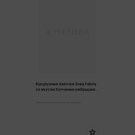
Кукурузные палочки Snaq Fabriq
со вкусом Копченые ребрышки
60г
Только в розничных магазинах