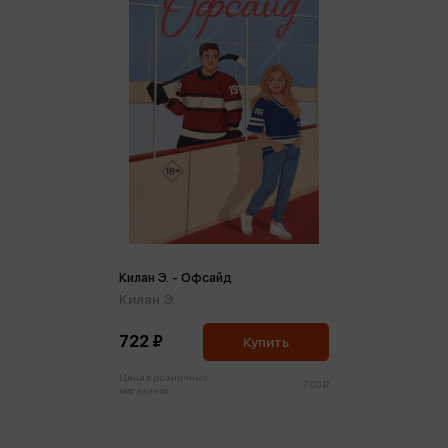
Килан Э. - Офсайд
Килан Э.
722 ₽
Купить
Цена в розничных
760 ₽
магазинах: