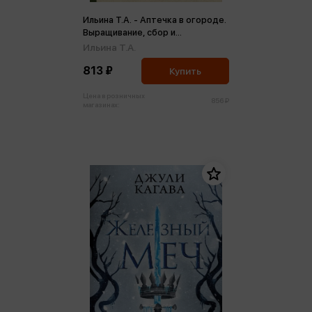
Ильина Т.А. - Аптечка в огороде.
Выращивание, сбор и
применение целебных растений
Ильина Т.А.
813 ₽
Купить
Цена в розничных
856 ₽
магазинах: