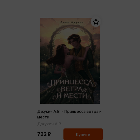
Джукич А.В. - Принцесса ветра и
мести
Джукич А.В.
722 ₽
Купить