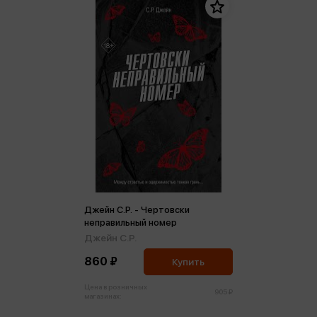
Джейн С.Р. - Чертовски
неправильный номер
Джейн С.Р.
860 ₽
Купить
Цена в розничных
905 ₽
магазинах: