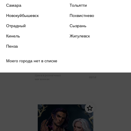
Самара
Тольятти
Новокуйбышевск
Похвистнево
Отрадный
Сызрань
Кинель
Жигулевск
Кей Ф. - Наследник
Пенза
Кей Ф.
Моего города нет в списке
656 ₽
Купить
Цена в розничных
691 ₽
магазинах: