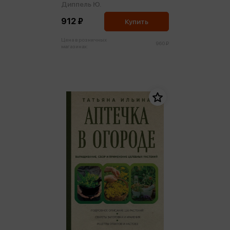
Диппель Ю.
912 ₽
Купить
Цена в розничных
960 ₽
магазинах: