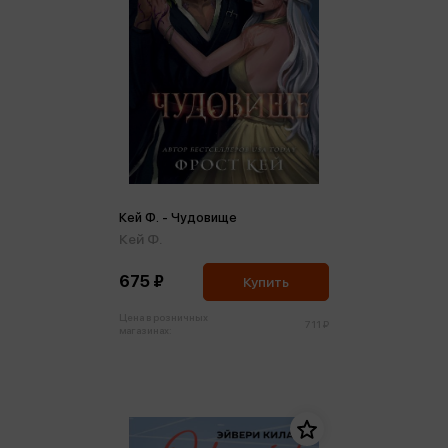
Кей Ф. - Чудовище
Кей Ф.
675 ₽
Купить
Цена в розничных
711 ₽
магазинах: