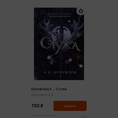
Кроуфорд К. - Стужа
Кроуфорд К.
702 ₽
Купить
Цена в розничных
739 ₽