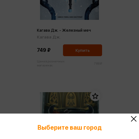
Кагава Дж. - Железный меч
Кагава Дж.
749 ₽
Купить
Цена в розничных
788 ₽
магазинах:
Выберите ваш город