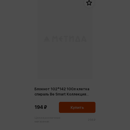
Блокнот 102*142 100л клетка
спираль Be Smart Коллекция
Elements.Корень
194 ₽
Купить
Цена в розничных
204 ₽
магазинах: