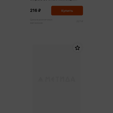
Blossom. Ирис
216 ₽
Купить
Цена в розничных
227 ₽
магазинах: