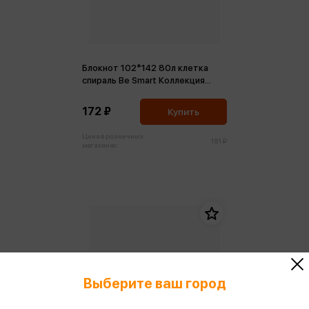
Блокнот 102*142 80л клетка
спираль Be Smart Коллекция
Forest, елочки
172 ₽
Купить
Цена в розничных
181 ₽
магазинах:
Выберите ваш город