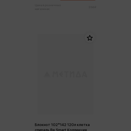
Цена в розничных
204 ₽
магазинах:
Блокнот 102*142 120л клетка
спираль Be Smart Коллекция