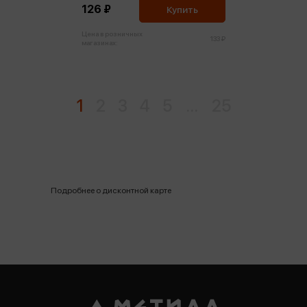
126 ₽
Купить
Цена в розничных
133 ₽
магазинах:
1
2
3
4
5
...
25
Подробнее о дисконтной карте