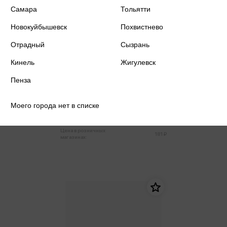
Самара
Тольятти
Новокуйбышевск
Похвистнево
Отрадный
Сызрань
Кинель
Жигулевск
Пенза
Блокнот 102*142 80л клетка
спираль Be Smart Коллекция
Сказочная страна
Моего города нет в списке
172 ₽
Купить
Цена в розничных
181 ₽
магазинах: