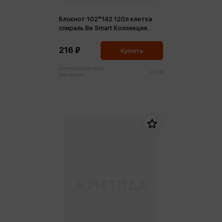
Блокнот 102*142 120л клетка
спираль Be Smart Коллекция
Seacoast. Обрыв
216 ₽
Купить
Цена в розничных
227 ₽
магазинах: