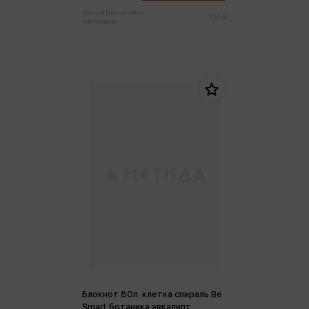
Цена в розничных
265 ₽
магазинах:
Блокнот 80л. клетка спираль Be
Smart Ботаника эвкалипт