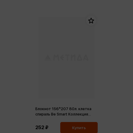
Блокнот 156*207 80л. клетка
спираль Be Smart Коллекция
Flora, баптизия
252 ₽
Купить