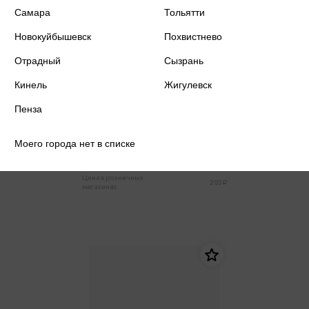
Самара
Тольятти
Новокуйбышевск
Похвистнево
Отрадный
Сызрань
Кинель
Жигулевск
Пенза
Блокнот А5 50л клетка спираль
Be Smart Коллекция Dune, прилив
Моего города нет в списке
193 ₽
Купить
Цена в розничных
203 ₽
магазинах: