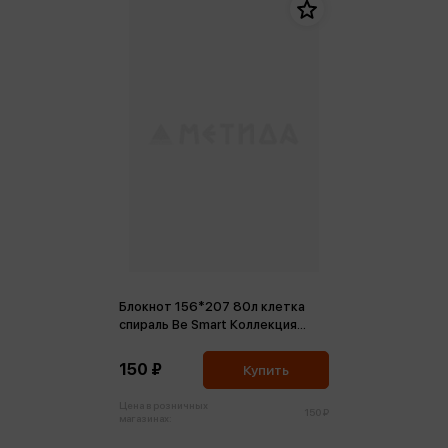
Блокнот 156*207 80л клетка
спираль Be Smart Коллекция
Mountains, озеро
150 ₽
Купить
Цена в розничных
150 ₽
магазинах: