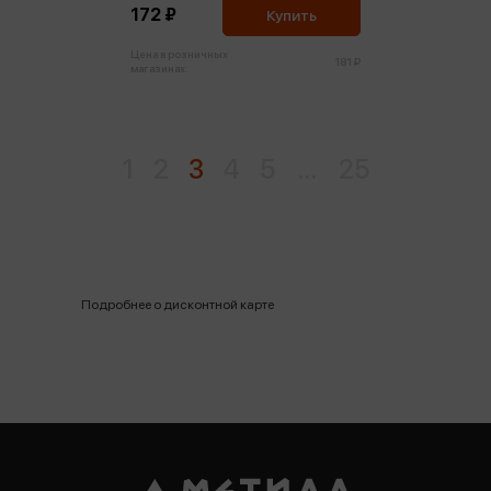
172 ₽
Купить
Цена в розничных
181 ₽
магазинах:
1
2
3
4
5
...
25
Подробнее о дисконтной карте