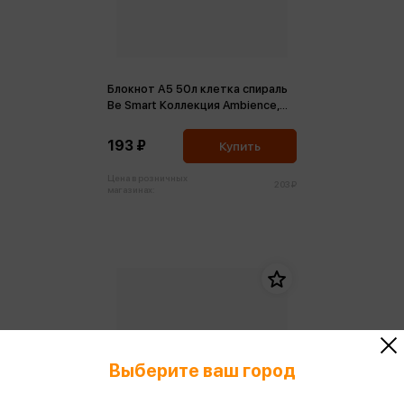
Блокнот А5 50л клетка спираль
Be Smart Коллекция Ambience,
бархан
193 ₽
Купить
Цена в розничных
203 ₽
магазинах:
Выберите ваш город