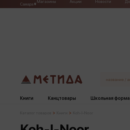
Магазины
Акции
Новости
До
Самара
Книги
Канцтовары
Школьная форма
Каталог товаров
Книги
Koh-I-Noor
Жанры
Подбор
Бумажная продукция
Галстуки, банты
Koh-I-Noor
Глобусы
Для девочек