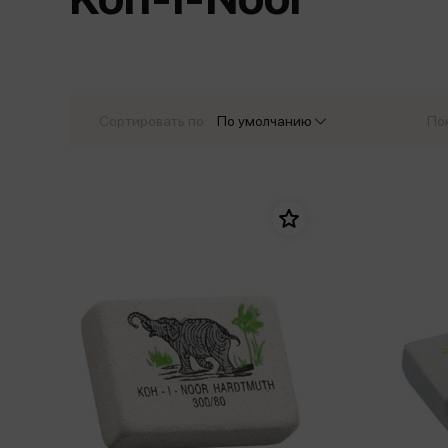
Дом. Быт. Досуг. Эзотеризм
Бестселл
Калькуляторы
Для мальчиков
Литература для детей
Новинки
Канцтовары прочие
Спортивная фо
Популярная психология
Популярн
Обложки, архивы
Чулочно-носочн
Религия
Офисные принадлежности
Сортировать по:
По умолчанию
По
Техника. Медицина
Папки
Учебная литература
Пишущие принадлежности
Художественная литература
Сумки, рюкзаки, портфели, пеналы
Уни
Экономика. Право
Счетный материал
пре
Творчество, хобби
Мет
Чертежные принадлежности