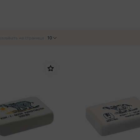
еры
Эксмо
Игрушки для малышей
Питер
рма
Мальчики
ое
АСТ
ые изделия
Настольные и развивающие игры
Азбука
Спорт и активный отдых
казывать на странице
10
Росмэн
Творчество
кальное
дложение от
иды