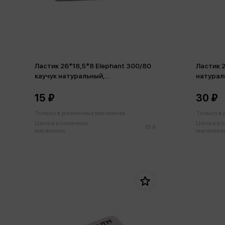
Ластик 26*18,5*8 Elephant 300/80
Ластик 2
каучук натуральный,
натурал
прямоугольный, цветной
15 ₽
30 ₽
Только в розничных магазинах
Только в
Цена в розничных
Цена в р
15 ₽
магазинах:
магазинах