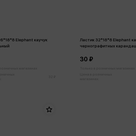
6*18*8 Elephant каучук
Ластик 32*18*8 Elephant к
ьный
чернографитных каранда
30 ₽
 розничных магазинах
Только в розничных магазинах
озничных
Цена в розничных
32 ₽
:
магазинах: