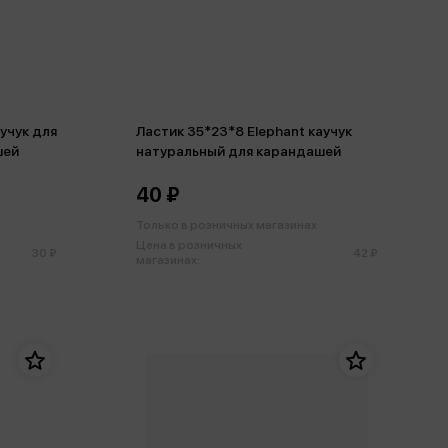
аучук для
Ластик 35*23*8 Elephant каучук
шей
натуральный для карандашей
40 ₽
Только в розничных магазинах
Цена в розничных
30 ₽
42 ₽
магазинах: