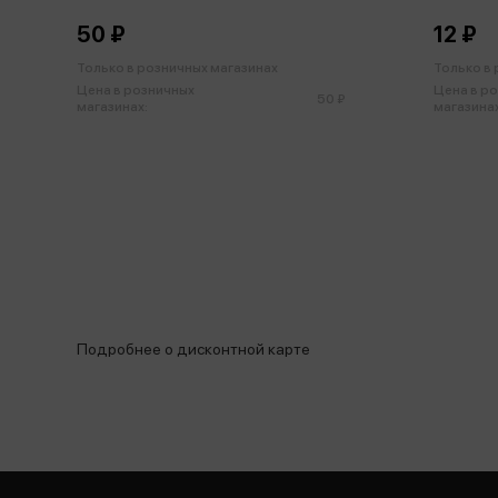
50 ₽
12 ₽
Только в розничных магазинах
Только в
Цена в розничных
Цена в р
50 ₽
магазинах:
магазинах
Подробнее о дисконтной карте