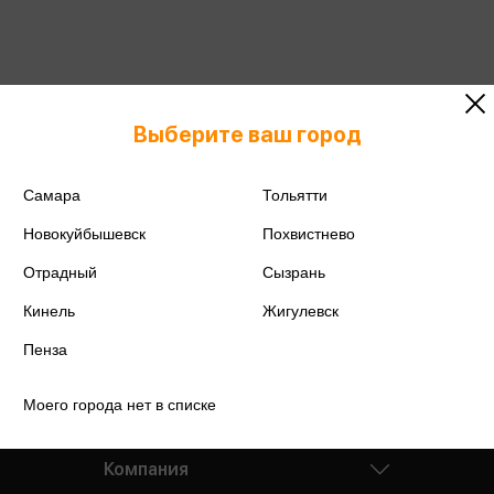
Выберите ваш город
Подробнее о дисконтной карте
Самара
Тольятти
Новокуйбышевск
Похвистнево
Отрадный
Сызрань
Кинель
Жигулевск
Пенза
Моего города нет в списке
Компания