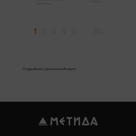
2 764 ₽
магазинах:
1
2
3
4
5
...
60
Подробнее о дисконтной карте