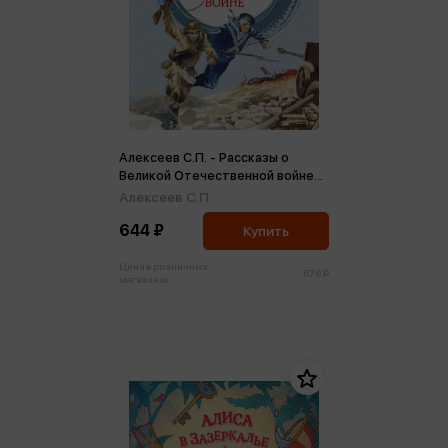
Алексеев С.П. - Рассказы о
Великой Отечественной войне
(мц)
Алексеев С.П.
644 ₽
Купить
Цена в розничных
678 ₽
магазинах: