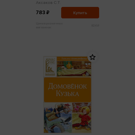
Аксаков С.Т.
783 ₽
Купить
Цена в розничных
824 ₽
магазинах: