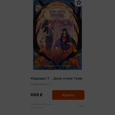
Абдеева Г.Г. - Дело отеля Тупик
Абдеева Г.Г.
669 ₽
Купить
Цена в розничных
704 ₽
магазинах: