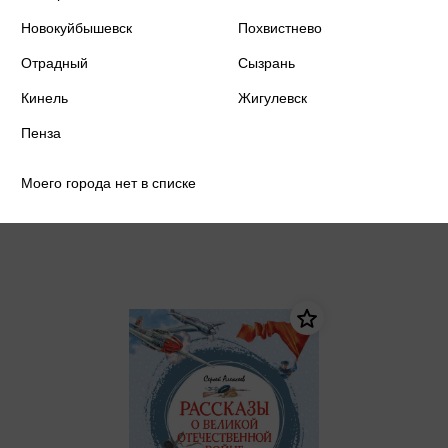
Новокуйбышевск
Похвистнево
Отрадный
Сызрань
Кинель
Алексеев С.П. - Рассказы о
Жигулевск
Великой Отечественной войне
Пенза
Алексеев С.П.
286 ₽
Купить
Моего города нет в списке
Цена в розничных
301 ₽
магазинах: