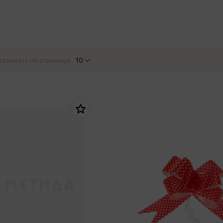
еры
Эксмо
Игрушки для малышей
Питер
рма
Мальчики
ое
АСТ
ые изделия
Настольные и развивающие игры
Азбука
Спорт и активный отдых
казывать на странице
10
Росмэн
Творчество
кальное
дложение от
иды