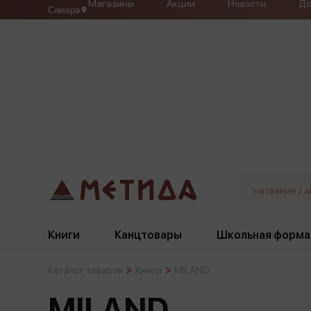
Магазины
Акции
Новости
До
Самара
Книги
Канцтовары
Школьная форма
Каталог товаров
Книги
MILAND
Жанры
Подбор
Бумажная продукция
Галстуки, банты
MILAND
Глобусы
Для девочек