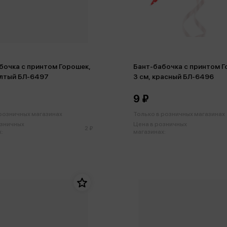
бочка с принтом Горошек,
Бант-бабочка с принтом Г
елтый БЛ-6497
3 см, красный БЛ-6496
9 ₽
 розничных магазинах
Только в розничных магазинах
озничных
Цена в розничных
2 ₽
:
магазинах: