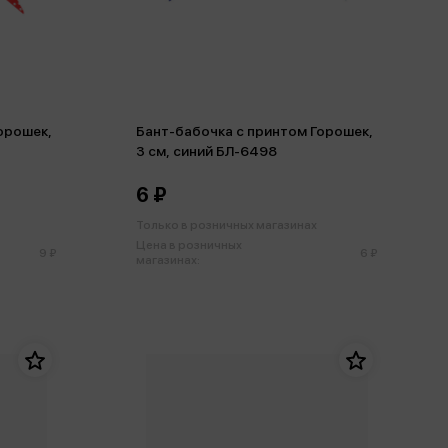
орошек,
Бант-бабочка с принтом Горошек,
3 см, синий БЛ-6498
6 ₽
Только в розничных магазинах
Цена в розничных
9 ₽
6 ₽
магазинах: