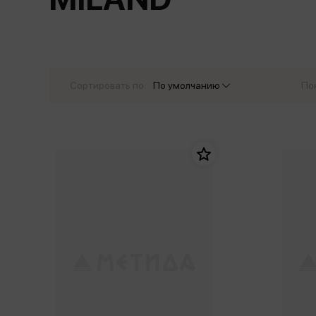
Дом. Быт. Досуг. Эзотеризм
Бестселл
Калькуляторы
Для мальчиков
Литература для детей
Новинки
Канцтовары прочие
Спортивная фо
Популярная психология
Популярн
Обложки, архивы
Чулочно-носочн
Религия
Офисные принадлежности
Сортировать по:
По умолчанию
По
Техника. Медицина
Папки
Учебная литература
Пишущие принадлежности
Художественная литература
Сумки, рюкзаки, портфели, пеналы
Уни
Экономика. Право
Счетный материал
пре
Творчество, хобби
Мет
Чертежные принадлежности