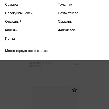
Самара
Тольятти
Новокуйбышевск
Похвистнево
Отрадный
Сызрань
Кинель
Жигулевск
Пенза
В.В. Маяковский и С.А. Есенин.
Поэты - соперники
Моего города нет в списке
674 ₽
Купить
Цена в розничных
709 ₽
магазинах: