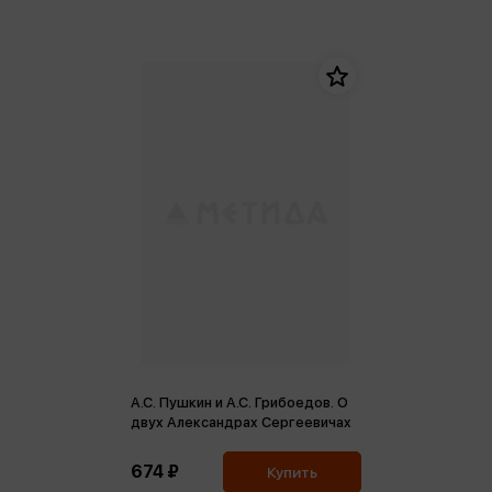
А.С. Пушкин и А.С. Грибоедов. О
двух Александрах Сергеевичах
674 ₽
Купить