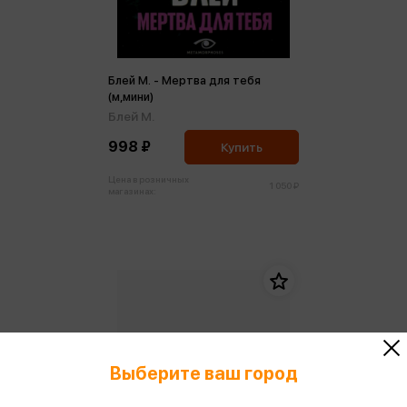
Блей М. - Мертва для тебя
(м,мини)
Блей М.
998 ₽
Купить
Цена в розничных
1 050 ₽
магазинах:
Выберите ваш город