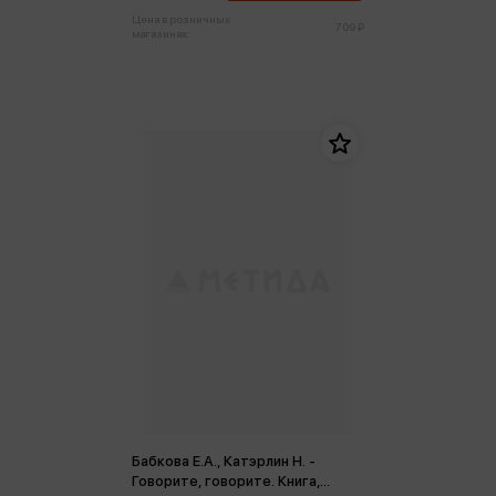
Цена в розничных
709 ₽
магазинах:
Бабкова Е.А., Катэрлин Н. -
Говорите, говорите. Книга,