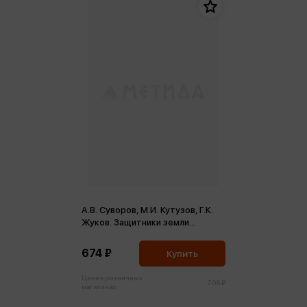
А.В. Суворов, М.И. Кутузов, Г.К.
Жуков. Защитники земли
русской
674 ₽
Купить
Цена в розничных
709 ₽
магазинах: