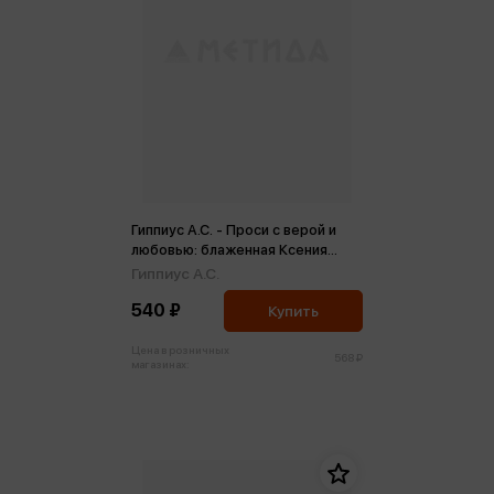
Гиппиус А.С. - Проси с верой и
любовью: блаженная Ксения
Петербургская
Гиппиус А.С.
540 ₽
Купить
Цена в розничных
568 ₽
магазинах: