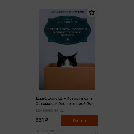
Джеффрис Ш. - История кота
Соломона и Элен, которой было
непросто (м,мини)
Джеффрис Ш.
551 ₽
Купить
Цена в розничных
580 ₽