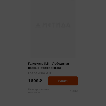
Головкина И.В. - Лебединая
песнь (Побежденные)
Головкина И.В.
1 809 ₽
Купить
Цена в розничных
1 904 ₽
магазинах: