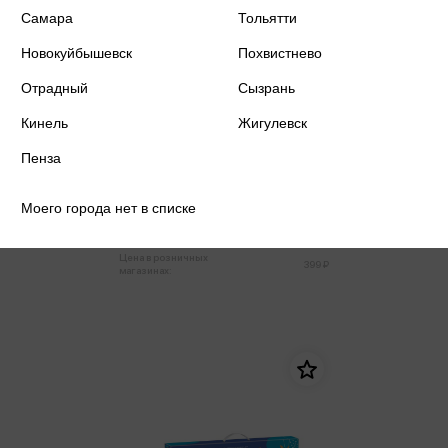
Самара
Тольятти
Новокуйбышевск
Похвистнево
Отрадный
Сызрань
Кинель
Жигулевск
Пенза
Алмазная мозаика 30*40 Луна и
дерево, на подрамнике,
частичная выкладка
Моего города нет в списке
379 ₽
Купить
Цена в розничных
399 ₽
магазинах: