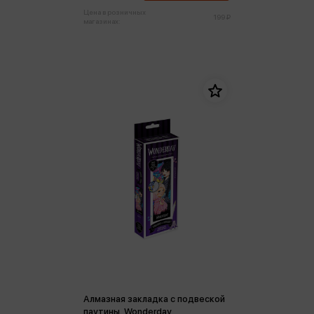
Цена в розничных
199 ₽
магазинах:
Алмазная закладка c подвеской
паутины. Wonderday