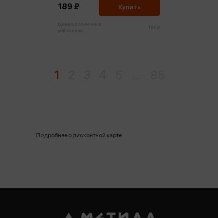
189 ₽
Купить
Цена в розничных
199 ₽
магазинах:
1
2
3
4
5
...
85
Подробнее о дисконтной карте