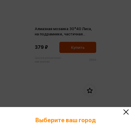
Алмазная мозаика 30*40 Лиса,
на подрамнике, частичная
выкладка
379 ₽
Купить
Цена в розничных
399 ₽
магазинах:
Выберите ваш город