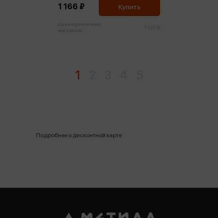
1 166 ₽
Купить
Цена в розничных
1 227 ₽
магазинах:
1
2
3
4
5
Подробнее о дисконтной карте