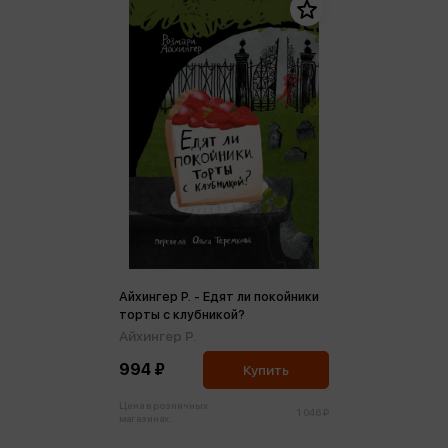
Айхингер Р. - Едят ли покойники
торты с клубникой?
Айхингер Р.
994 ₽
Купить
Цена в розничных
1 046 ₽
магазинах: