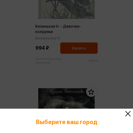
Беленькая Н. - Девочки-
колдуньи
Беленькая Н.
994 ₽
Купить
Цена в розничных
1 046 ₽
магазинах:
Выберите ваш город