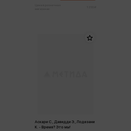
Цена в розничных
1 255 ₽
магазинах:
Аскари С., Давидди Э., Лодезани
К. - Время? Это мы!