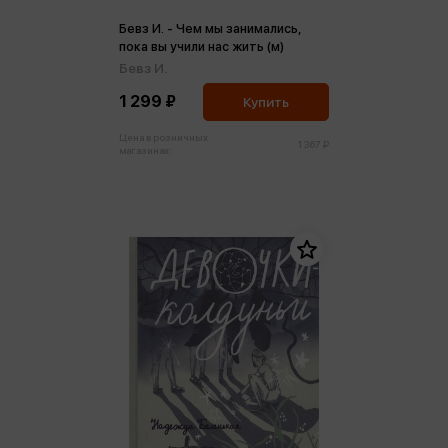
Бевз И. - Чем мы занимались,
пока вы учили нас жить (м)
Бевз И.
1 299 ₽
Купить
Цена в розничных
1 367 ₽
магазинах: