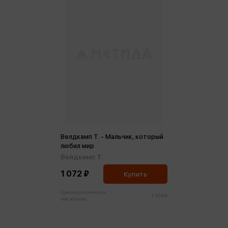
Велдкамп Т. - Мальчик, который
любил мир
Велдкамп Т.
1 072 ₽
Купить
Цена в розничных
1 128 ₽
магазинах: