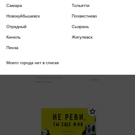
Самара
Тольятти
Новокуйбышевск
Похвистнево
Отрадный
Сызрань
Кинель
Жигулевск
Богатырева И.С. - Девья яма
Пенза
Богатырева И.С.
Моего города нет в списке
1 206 ₽
Купить
Цена в розничных
1 269 ₽
магазинах: