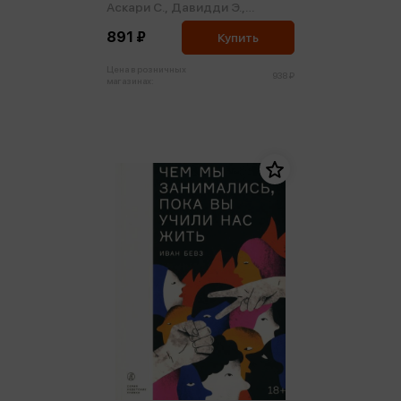
Аскари С.,
Давидди Э.,
Лодезани К.
891 ₽
Купить
Цена в розничных
938 ₽
магазинах: