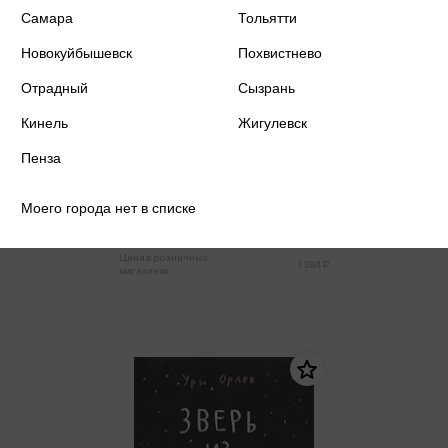
Самара
Тольятти
Новокуйбышевск
Похвистнево
Отрадный
Сызрань
Кинель
Жигулевск
Олейников А. - Онегин.
Пенза
Графический путеводитель
Олейников А.
Моего города нет в списке
1 315 ₽
Купить
Цена в розничных
1 384 ₽
магазинах: