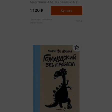
Мартинш И.М.,
Карвалью Б.П.
1 126 ₽
Купить
Цена в розничных
1 185 ₽
магазинах: