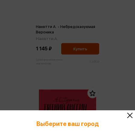
Нанетти А. - Небредсказуемая
Вероника
Нанетти А.
1 145 ₽
Купить
Цена в розничных
1 205 ₽
магазинах:
Выберите ваш город