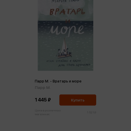
Парр М. - Вратарь и море
Парр М.
1 445 ₽
Купить
Цена в розничных
1 521 ₽
магазинах: