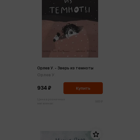
Орлев У. - Зверь из темноты
Орлев У.
934 ₽
Купить
Цена в розничных
983 ₽
магазинах: