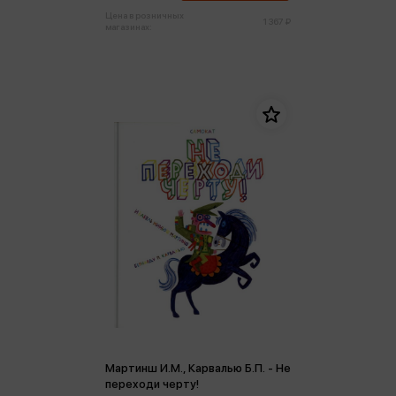
Цена в розничных
1 367 ₽
магазинах:
Мартинш И.М., Карвалью Б.П. - Не
переходи черту!