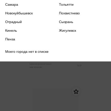
Самара
Тольятти
Новокуйбышевск
Похвистнево
Отрадный
Сызрань
Кинель
Жигулевск
Пенза
Грамота А4 Российская
символика (для принтера) код
ОВ
Моего города нет в списке
13 ₽
Только в розничных магазинах
Цена в розничных
14 ₽
магазинах: