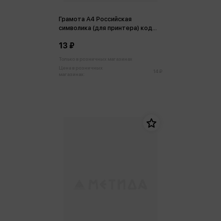
Грамота А4 Российская
символика (для принтера) код
201
13 ₽
Только в розничных магазинах
Цена в розничных
14 ₽
магазинах: