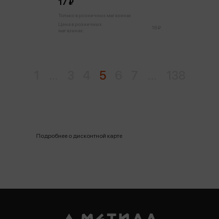
17 ₽
Только в розничных магазинах
Цена в розничных
18 ₽
магазинах:
1
...
3
4
5
6
7
...
138
Подробнее о дисконтной карте