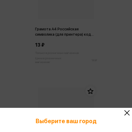
Грамота А4 Российская
символика (для принтера) код
ОВ
13 ₽
Только в розничных магазинах
Цена в розничных
14 ₽
магазинах:
Выберите ваш город