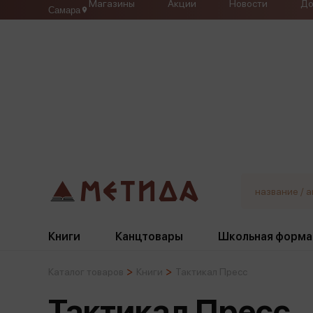
Магазины
Акции
Новости
До
Самара
Книги
Канцтовары
Школьная форма
Каталог товаров
Книги
Тактикал Пресс
Жанры
Подбор
Бумажная продукция
Галстуки, банты
Тактикал Пресс
Глобусы
Для девочек