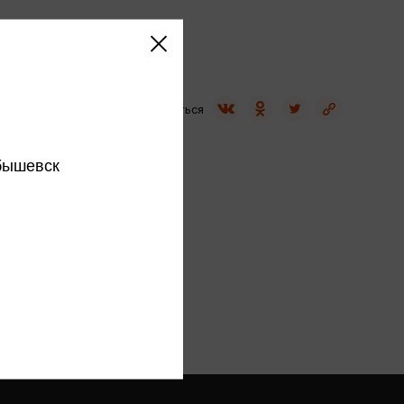
Сувениры
Фототовары
Поделиться
бышевск