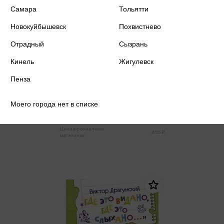
Самара
Тольятти
Новокуйбышевск
Похвистнево
Отрадный
Сызрань
Кинель
Жигулевск
Пенза
Добрые сказки на ночь
Моего города нет в списке
432 ₽
Купить
Цена в розничных
455 ₽
магазинах: