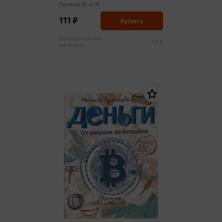
Гримм В. и Я.
111 ₽
Купить
Цена в розничных
117 ₽
магазинах: