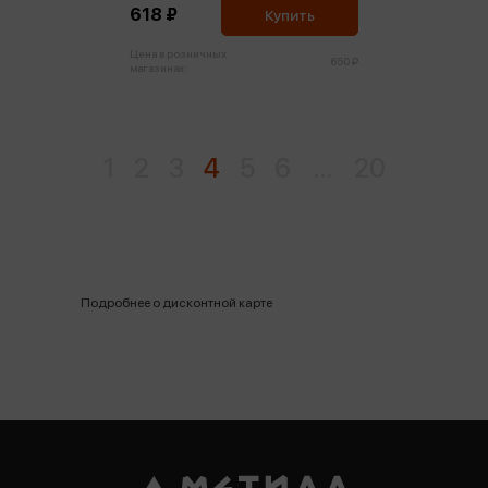
618 ₽
Купить
Цена в розничных
650 ₽
магазинах:
1
2
3
4
5
6
...
20
Подробнее о дисконтной карте