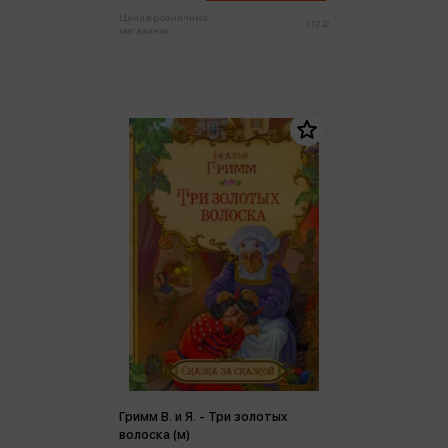
Цена в розничных
117 ₽
магазинах:
Гримм В. и Я. - Три золотых
волоска (м)