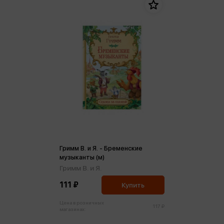
Гримм В. и Я. - Бременские
музыканты (м)
Гримм В. и Я.
111 ₽
Купить
Цена в розничных
117 ₽
магазинах: