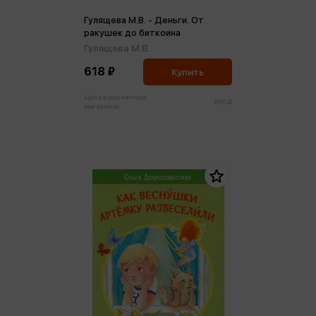
Гулящева М.В. - Деньги. От
ракушек до биткоина
Гулящева М.В.
618 ₽
Купить
Цена в розничных
650 ₽
магазинах: