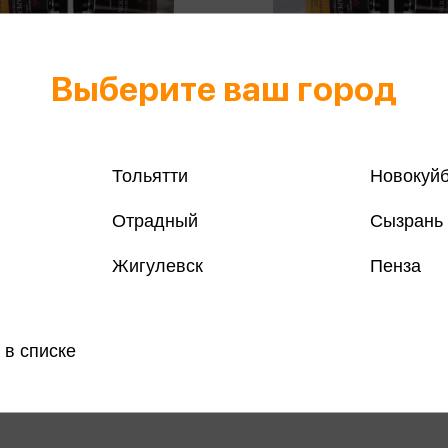
Выберите ваш город
Тольятти
Новокуй
Отрадный
Сызрань
Жигулевск
Пенза
ь художественная туба
Акварель художественная
10мл 337 Алая
Gallery 10мл 339 Кадмий к
177 ₽
Купить
Куп
 в списке
озничных
Цена в розничных
186 ₽
:
магазинах: