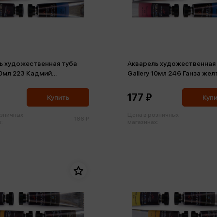
ь художественная туба
Акварель художественная
10мл 223 Кадмий
Gallery 10мл 246 Ганза жел
вый
177 ₽
Купить
Куп
озничных
Цена в розничных
186 ₽
:
магазинах: