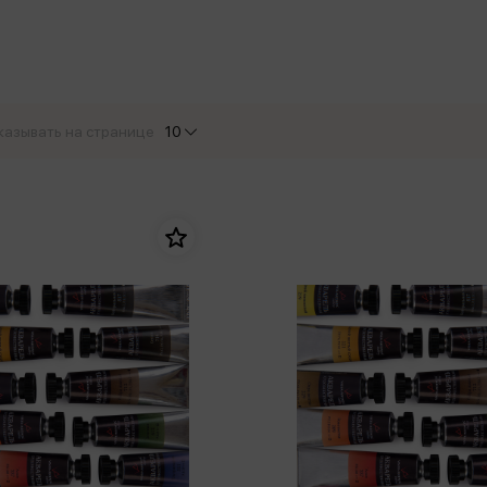
еры
Эксмо
Игрушки для малышей
Питер
рма
Мальчики
ое
АСТ
ые изделия
Настольные и развивающие игры
Азбука
Спорт и активный отдых
казывать на странице
10
Росмэн
Творчество
кальное
дложение от
иды