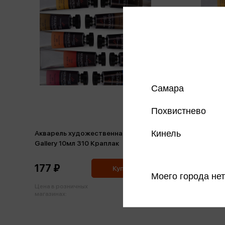
Самара
Похвистнево
Кинель
Акварель художественная туба
Акварел
Gallery 10мл 310 Краплак
Gallery 
177 ₽
177 ₽
Купить
Моего города нет
Цена в розничных
Цена в р
186 ₽
магазинах:
магазинах