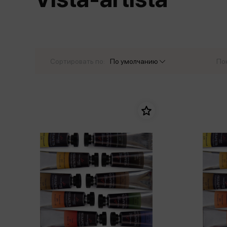
Дом. Быт. Досуг. Эзотеризм
Бестселл
Калькуляторы
Для мальчиков
Литература для детей
Новинки
Канцтовары прочие
Спортивная фо
Популярная психология
Популярн
Обложки, архивы
Чулочно-носочн
Религия
Офисные принадлежности
Сортировать по:
По умолчанию
По
Техника. Медицина
Папки
Учебная литература
Пишущие принадлежности
Художественная литература
Сумки, рюкзаки, портфели, пеналы
Уни
Экономика. Право
Счетный материал
пре
Творчество, хобби
Мет
Чертежные принадлежности