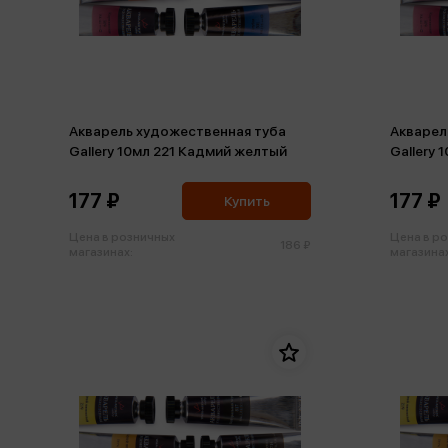
Акварель художественная туба
Акварел
Gallery 10мл 221 Кадмий желтый
Gallery 
оранже
177 ₽
177 ₽
Купить
Цена в розничных
Цена в р
186 ₽
магазинах:
магазинах