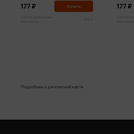
177 ₽
177 ₽
Купить
Цена в розничных
Цена в р
186 ₽
магазинах:
магазинах
Подробнее о дисконтной карте