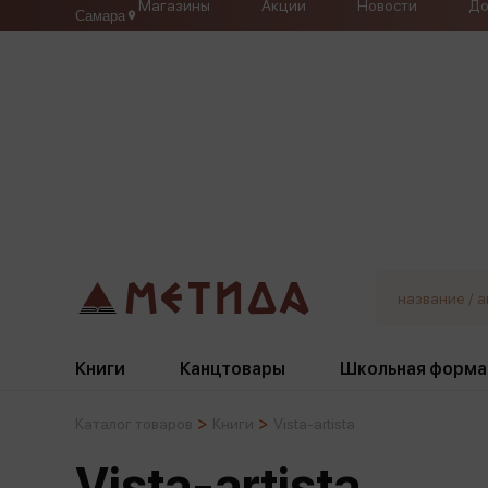
Магазины
Акции
Новости
До
Самара
Книги
Канцтовары
Школьная форма
Каталог товаров
Книги
Vista-artista
Жанры
Подбор
Бумажная продукция
Галстуки, банты
Vista-artista
Глобусы
Для девочек