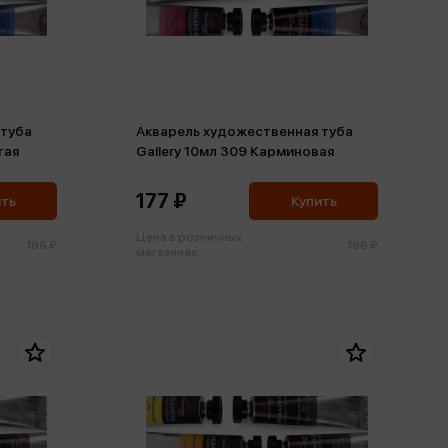
 туба
Акварель художественная туба
тая
Gallery 10мл 309 Карминовая
177 ₽
ить
Купить
Цена в розничных
186 ₽
186 ₽
магазинах: