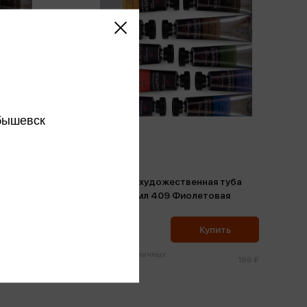
бышевск
 туба
Акварель художественная туба
расный
Gallery 10мл 409 Фиолетовая
177 ₽
ить
Купить
Цена в розничных
186 ₽
186 ₽
магазинах: