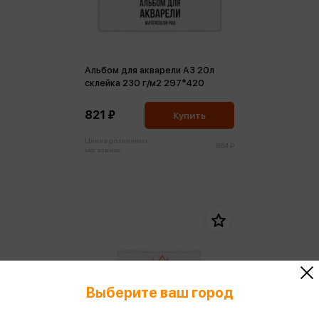
Альбом для акварели А3 20л
склейка 230 г/м2 297*420
821 ₽
Купить
Цена в розничных
864 ₽
магазинах:
Выберите ваш город