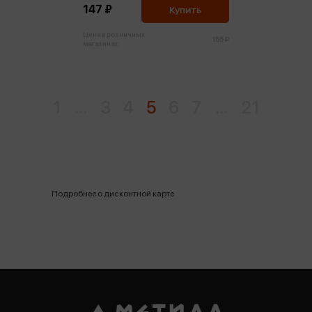
147 ₽
Купить
Цена в розничных
155 ₽
магазинах:
1
...
3
4
5
6
7
...
21
Подробнее о дисконтной карте