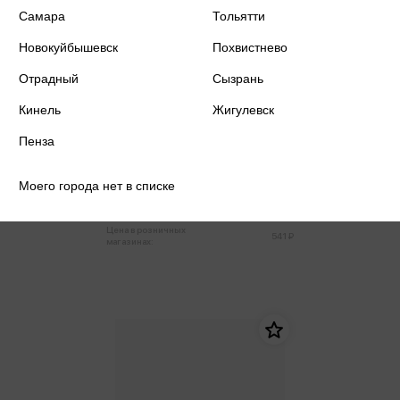
Самара
Тольятти
Новокуйбышевск
Похвистнево
Отрадный
Сызрань
Кинель
Жигулевск
Пенза
Альбом для акварели А3 20л
спираль 200 г/м2 30*40
Моего города нет в списке
514 ₽
Купить
Цена в розничных
541 ₽
магазинах: