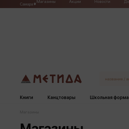
Магазины
Акции
Новости
До
Самара
Книги
Канцтовары
Школьная форма
Магазины
Жанры
Подбор
Бумажная продукция
Галстуки, банты
Магазины
Глобусы
Для девочек