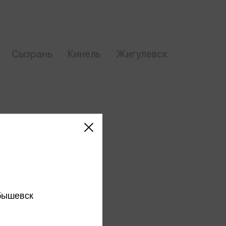
Сувениры
Фототовары
Сызрань
Кинель
Жигулевск
бышевск
Обязательное поле