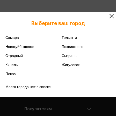
Подробнее о дисконтной карте
Выберите ваш город
Самара
Тольятти
Новокуйбышевск
Похвистнево
Отрадный
Сызрань
Кинель
Жигулевск
Пенза
Моего города нет в списке
Компания
Покупателям