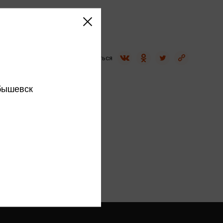
Сувениры
Фототовары
Поделиться
бышевск