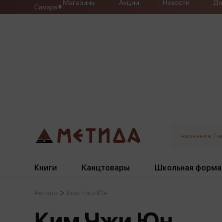
Магазины
Акции
Новости
До
Самара
Книги
Канцтовары
Школьная форма
Авторы
Ким Чжи Юн
Жанры
Подбор
Бумажная продукция
Галстуки, банты
Ким Чжи Юн
Глобусы
Для девочек