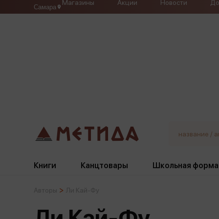
Магазины
Акции
Новости
До
Самара
Книги
Канцтовары
Школьная форма
Авторы
Ли Кай-Фу
Жанры
Подбор
Бумажная продукция
Галстуки, банты
Ли Кай-Фу
Глобусы
Для девочек