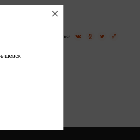
Сувениры
Фототовары
Поделиться
бышевск