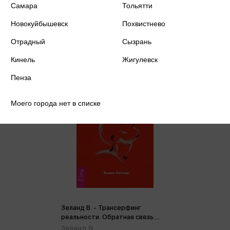
Цена в розничных
Самара
Тольятти
329 ₽
магазинах:
Новокуйбышевск
Похвистнево
Отрадный
Сызрань
Кинель
Жигулевск
Пенза
Моего города нет в списке
Зеланд В. - Трансерфинг
реальности. Обратная связь.
Часть 2 (м)
Зеланд В.