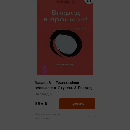
Зеланд В. - Трансерфинг
реальности. Ступень 3. Вперед в
прошлое! (красн.) (м)
Зеланд В.
385 ₽
Купить
Цена в розничных
405 ₽
магазинах: