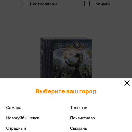
Бестселлеры
Новинки
Выберите ваш город
Самара
Тольятти
Новокуйбышевск
Похвистнево
Колдовские миры
Галины Гончаровой
Отрадный
Сызрань