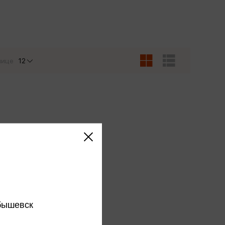
Сувениры
Фототовары
нице
12
бышевск