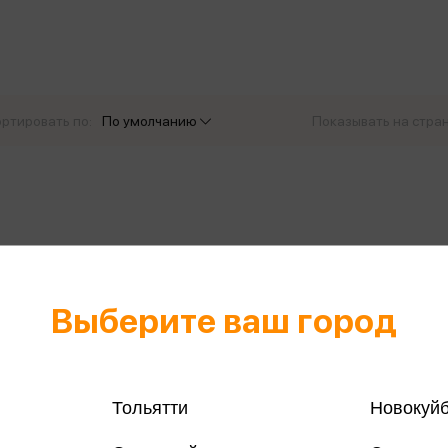
еры
Эксмо
Игрушки для малышей
Питер
рма
Мальчики
ое
АСТ
ые изделия
Настольные и развивающие игры
Азбука
Спорт и активный отдых
ртировать по:
По умолчанию
Показывать на стра
Росмэн
Творчество
кальное
дложение от
иды
Выберите ваш город
Тольятти
Новокуй