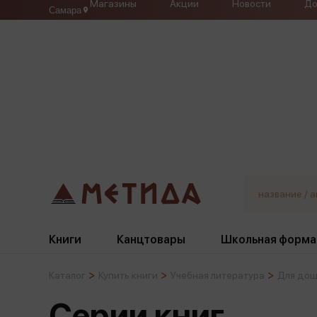
Магазины
Акции
Новости
До
Самара
Книги
Канцтовары
Школьная форма
Каталог
Купить книги
Учебная литература
Для дош
Жанры
Подбор
Бумажная продукция
Галстуки, банты
Серии книг
Глобусы
Для девочек