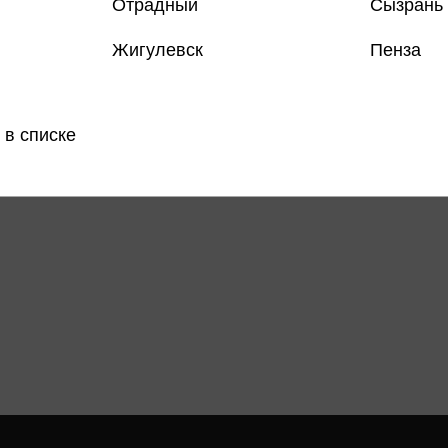
Отрадный
Сызрань
Жигулевск
Пенза
 в списке