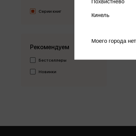
Похвистнево
Серии книг
Кинель
Моего города нет
Рекомендуем
Бестселлеры
Новинки