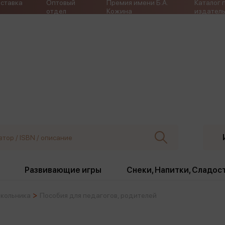
ставка
Оптовый
Премия имени Б.А.
Каталог 
отдел
Кожина
издатель
Развивающие игры
Снеки, Напитки, Сладос
кольника
Пособия для педагогов, родителей
ки
Издательства
, жабо, ремни
Девочки
Снеки, Напитки, Сладос
Игрушки антистресс