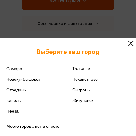
Категории
Сортировка и фильтрация
Бестселлеры
Новинки
Выберите ваш город
Самара
Тольятти
Новокуйбышевск
Похвистнево
Отрадный
Сызрань
Кинель
Жигулевск
Пенза
Моего города нет в списке