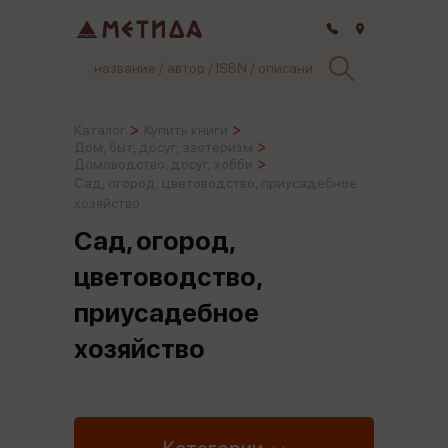
Самара
Каталог
Купить книги
Дом, быт, досуг, эзотеризм
Домоводство, досуг, хобби
Сад, огород, цветоводство, приусадебное
хозяйство
Сад, огород,
цветоводство,
приусадебное
хозяйство