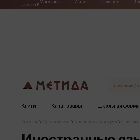
Магазины
Акции
Новости
До
Самара
Книги
Канцтовары
Школьная форма
Каталог
Купить книги
Учебная литература
Начальн
Жанры
Подбор
Бумажная продукция
Галстуки, банты
Иностранные яз
Глобусы
Для девочек