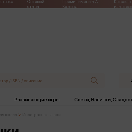
ставка
Оптовый
Премия имени Б.А.
Каталог 
отдел
Кожина
издатель
Развивающие игры
Снеки, Напитки, Сладос
ая школа
Иностранные языки
ки
Издательства
, жабо, ремни
Девочки
Снеки, Напитки, Сладос
ыки
Игрушки антистресс