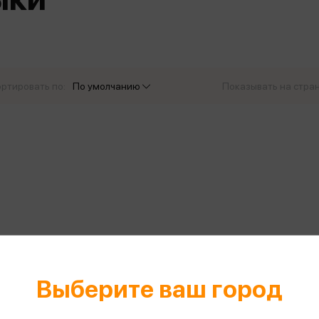
еры
Эксмо
Игрушки для малышей
Питер
рма
Мальчики
ое
АСТ
ые изделия
Настольные и развивающие игры
Азбука
Спорт и активный отдых
ртировать по:
По умолчанию
Показывать на стра
Росмэн
Творчество
кальное
дложение от
иды
Выберите ваш город