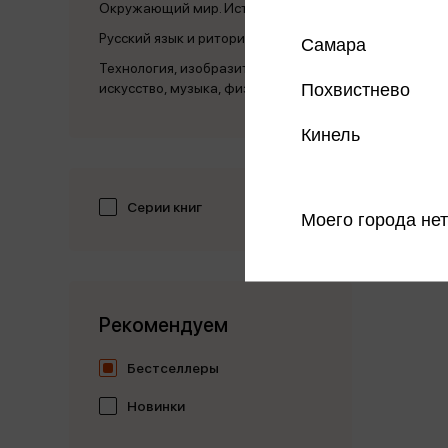
Окружающий мир. История
Русский язык и риторика
Самара
Технология, изобразительное
Похвистнево
искусство, музыка, физ
Кинель
Серии книг
Моего города нет
Рекомендуем
Бестселлеры
Новинки