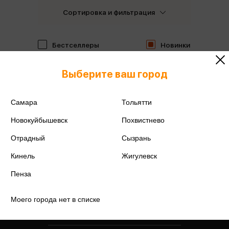
Сортировка и фильтрация
Бестселлеры
Новинки
Выберите ваш город
Самара
Тольятти
Новокуйбышевск
Похвистнево
Отрадный
Сызрань
Кинель
Жигулевск
Пенза
Моего города нет в списке