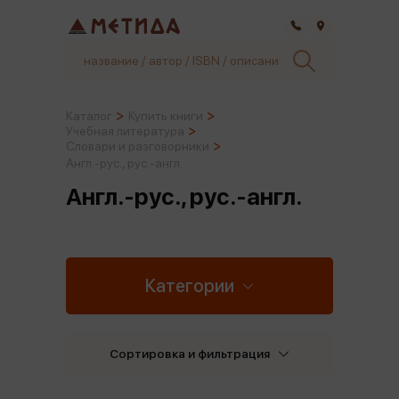
Самара
Каталог
Купить книги
Учебная литература
Словари и разговорники
Англ.-рус., рус.-англ.
Англ.-рус., рус.-англ.
Категории
Сортировка и фильтрация