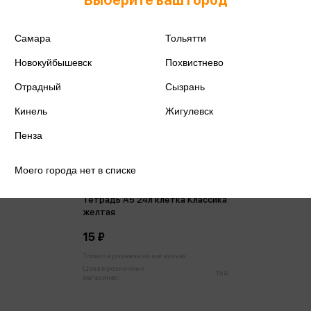
Самара
Тольятти
Новокуйбышевск
Похвистнево
Отрадный
Сызрань
Кинель
Жигулевск
Пенза
Моего города нет в списке
Тетрадь А5 24л клетка Классика
желтая
15 ₽
Только в розничных магазинах
Цена в розничных
15 ₽
магазинах: