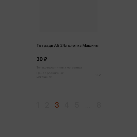
Тетрадь А5 24л клетка Машины
30 ₽
Только в розничных магазинах
Цена в розничных
30 ₽
магазинах:
1
2
3
4
5
...
8