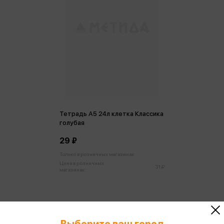
Тетрадь А5 24л клетка Классика
голубая
29 ₽
Только в розничных магазинах
Цена в розничных
31 ₽
магазинах:
Выберите ваш город