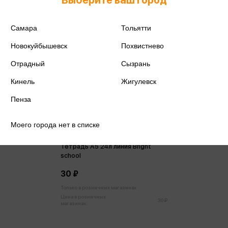
Самара
Тольятти
Новокуйбышевск
Похвистнево
Отрадный
Сызрань
Кинель
Жигулевск
Пенза
Моего города нет в списке
Тетрадь А5 24л линия Bright
school
30 ₽
Только в розничных магазинах
Цена в розничных
30 ₽
магазинах: