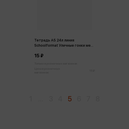
Тетрадь А5 24л линия
Schoolformat Уличные гонки мел.
карт. ВД-лак
15 ₽
Только в розничных магазинах
Цена в розничных
15 ₽
магазинах:
1
...
3
4
5
6
7
8