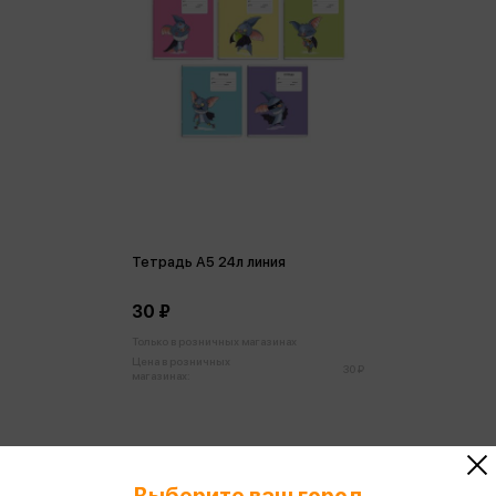
Тетрадь А5 24л линия
30 ₽
Только в розничных магазинах
Цена в розничных
30 ₽
магазинах:
Выберите ваш город