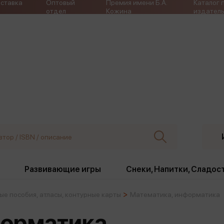
ставка
Оптовый
Премия имени Б.А.
Каталог 
отдел
Кожина
издатель
Развивающие игры
Снеки, Напитки, Сладос
ые пособия, атласы, контурные карты
Математика, информатика
ки
Издательства
, жабо, ремни
Девочки
Снеки, Напитки, Сладос
форматика
Игрушки антистресс