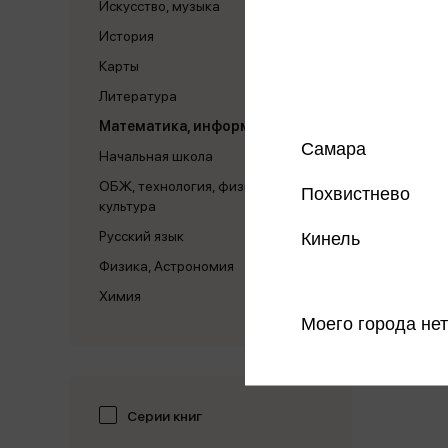
Искусство, музыка
История
Карты
Литература
Математика, информатика
Самара
Начальная школа
ОБЖ, технология, физическая
Похвистнево
культура
Русский язык
Кинель
Физика, Астрономия
Химия
Моего города нет
Серии книг