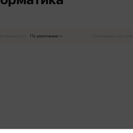
еры
Эксмо
Игрушки для малышей
Питер
рма
Мальчики
ое
АСТ
ые изделия
Настольные и развивающие игры
Азбука
Спорт и активный отдых
ртировать по:
По умолчанию
Показывать на стра
Росмэн
Творчество
кальное
дложение от
иды