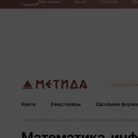
Магазины
Акции
Новости
До
Самара
Книги
Канцтовары
Школьная форма
Каталог
Купить книги
Учебная литература
Наглядн
Жанры
Подбор
Бумажная продукция
Галстуки, банты
Математика, ин
Глобусы
Для девочек