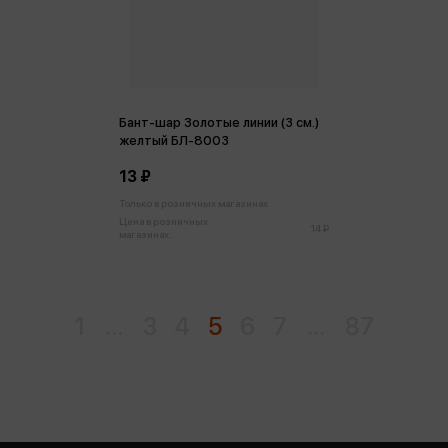
Бант-шар Золотые линии (3 см.)
желтый БЛ-8003
13 ₽
Только в розничных магазинах
Цена в розничных
14 ₽
магазинах:
1
...
3
4
5
6
7
...
87