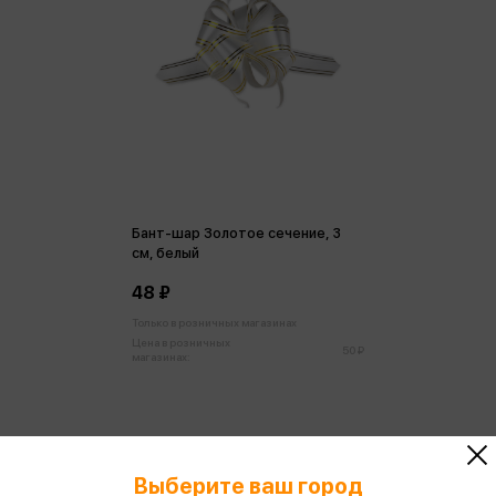
Бант-шар Золотое сечение, 3
см, белый
48 ₽
Только в розничных магазинах
Цена в розничных
50 ₽
магазинах:
Выберите ваш город