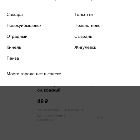
Самара
Тольятти
Новокуйбышевск
Похвистнево
Отрадный
Сызрань
Кинель
Жигулевск
Пенза
Моего города нет в списке
Бант-шар Золотое сечение, 3
см, красный
48 ₽
Только в розничных магазинах
Цена в розничных
51 ₽
магазинах: