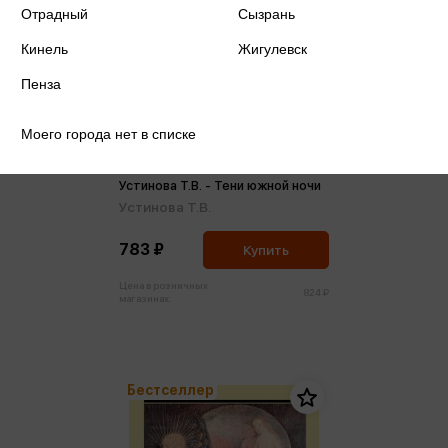
Отрадный
Сызрань
Кинель
Жигулевск
Пенза
Моего города нет в списке
Устинова Т.В. - Тени южной ночи
Устинова Т.В.
783 ₽
Купить
Цена в розничных
824 ₽
магазинах:
Бестселлер