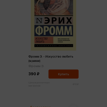
Фромм Э. - Искусство любить
(м,мини)
Фромм Э.
390 ₽
Купить
Цена в розничных
410 ₽
магазинах: