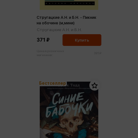
Стругацкие А.Н. и Б.Н. - Пикник
на обочине (м,мини)
Стругацкие А.Н. и Б.Н.
371 ₽
Купить
Цена в розничных
391 ₽
магазинах:
Бестселлер