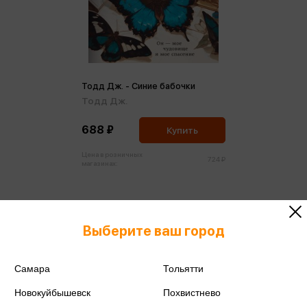
Тодд Дж. - Синие бабочки
Тодд Дж.
688 ₽
Купить
Цена в розничных
724 ₽
магазинах:
Бестселлер
Выберите ваш город
Самара
Тольятти
Новокуйбышевск
Похвистнево