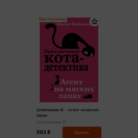
Бестселлер
Шойнеманн Ф. - Агент на мягких
лапах
Шойнеманн Ф.
593 ₽
Купить