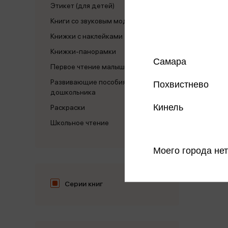
Этикет (для детей)
Книги со звуковым модулем
Книжки с наклейками
Мышон
Книжки-панорамки
20 кни
Самара
Первое чтение малыша
Развивающие пособия для
Похвистнево
дошкольника
Кинель
Раскраски
Школьное чтение
Моего города нет
Серии книг