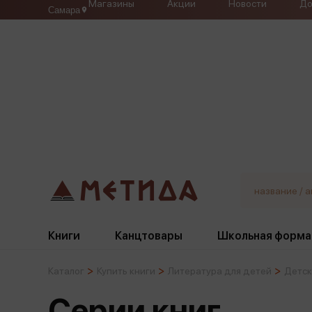
Магазины
Акции
Новости
До
Самара
Книги
Канцтовары
Школьная форма
Каталог
Купить книги
Литература для детей
Детск
Жанры
Подбор
Бумажная продукция
Галстуки, банты
Серии книг
Глобусы
Для девочек