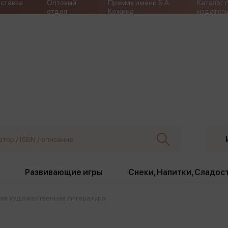
ставка
Оптовый
Премия имени Б.А.
Каталог 
отдел
Кожина
издатель
Развивающие игры
Снеки, Напитки, Сладос
ая художественная литература
ки
Издательства
, жабо, ремни
Девочки
Снеки, Напитки, Сладос
Игрушки антистресс