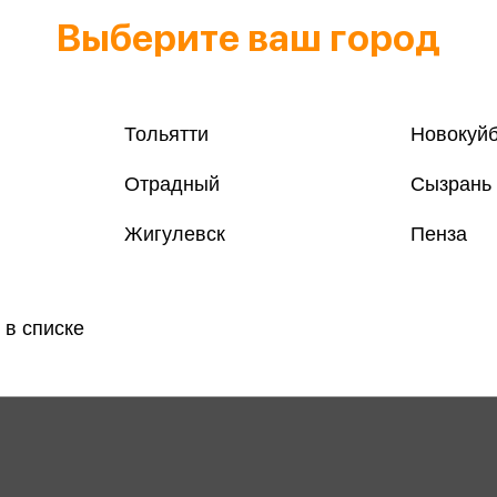
Выберите ваш город
ок Тим
г
Тольятти
Новокуй
Отрадный
Сызрань
Жигулевск
Пенза
 в списке