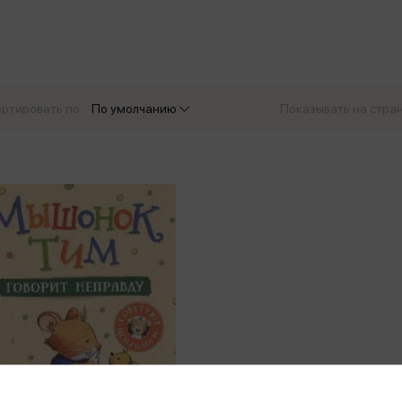
еры
Эксмо
Игрушки для малышей
Питер
рма
Мальчики
ое
АСТ
ые изделия
Настольные и развивающие игры
Азбука
Спорт и активный отдых
ртировать по:
По умолчанию
Показывать на стра
Росмэн
Творчество
кальное
дложение от
иды