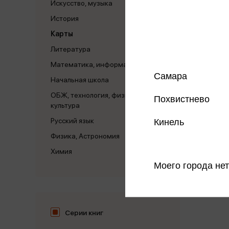
Искусство, музыка
История
Карты
Литература
Математика, информатика
Самара
Начальная школа
ОБЖ, технология, физическая
Похвистнево
культура
Русский язык
Кинель
Физика, Астрономия
Химия
Моего города нет
Серии книг