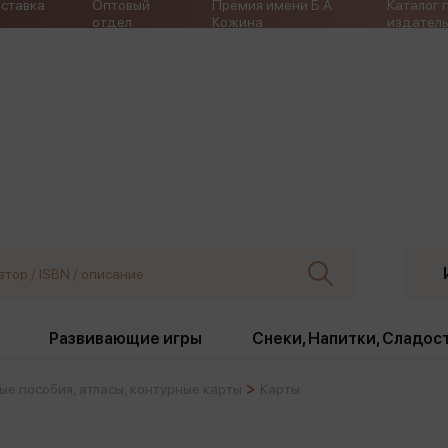
ставка
Оптовый
Премия имени Б.А.
Каталог 
отдел
Кожина
издатель
Развивающие игры
Снеки, Напитки, Сладос
ые пособия, атласы, контурные карты
Карты
ки
Издательства
, жабо, ремни
Девочки
Снеки, Напитки, Сладос
Игрушки антистресс