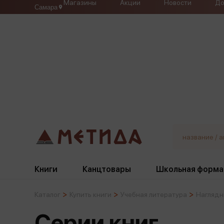
Магазины
Акции
Новости
До
Самара
Книги
Канцтовары
Школьная форма
Каталог
Купить книги
Учебная литература
Наглядн
Жанры
Подбор
Бумажная продукция
Галстуки, банты
Серии книг
Глобусы
Для девочек